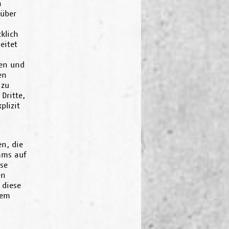
n
 über
klich
eitet
ten und
en
 zu
Dritte,
plizit
en, die
mms auf
se
en
 diese
dem