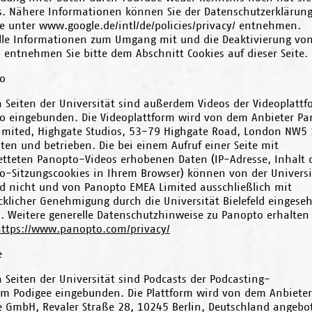
ss. Nähere Informationen können Sie der Datenschutzerklärun
e unter www.google.de/intl/de/policies/privacy/ entnehmen.
lle Informationen zum Umgang mit und die Deaktivierung vo
 entnehmen Sie bitte dem Abschnitt Cookies auf dieser Seite.
o
n Seiten der Universität sind außerdem Videos der Videoplattf
o eingebunden. Die Videoplattform wird von dem Anbieter Pa
imited, Highgate Studios, 53-79 Highgate Road, London NW5 
en und betrieben. Die bei einem Aufruf einer Seite mit
etteten Panopto-Videos erhobenen Daten (IP-Adresse, Inhalt 
o-Sitzungscookies in Ihrem Browser) können von der Universi
eld nicht und von Panopto EMEA Limited ausschließlich mit
cklicher Genehmigung durch die Universität Bielefeld eingese
. Weitere generelle Datenschutzhinweise zu Panopto erhalten 
ttps://www.panopto.com/privacy/
e
 Seiten der Universität sind Podcasts der Podcasting-
orm Podigee eingebunden. Die Plattform wird von dem Anbieter
e GmbH, Revaler Straße 28, 10245 Berlin, Deutschland angebo