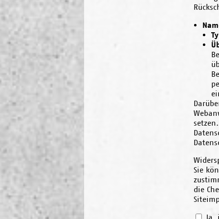
Rücksch
Name
Ty
Üb
Be
üb
Be
pe
ei
Darübe
Webanw
setzen
Datens
Datens
Widers
Sie kö
zustim
die Ch
Siteim
Ja, 