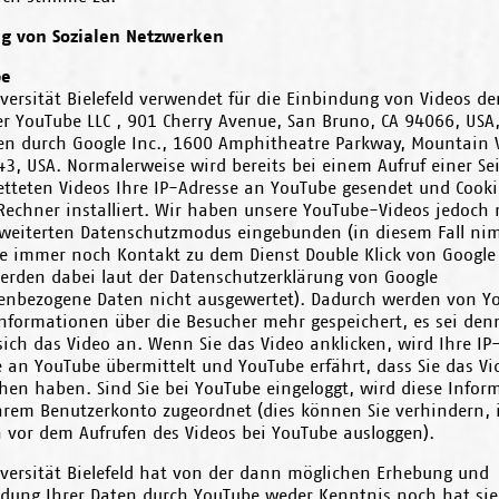
g von Sozialen Netzwerken
be
versität Bielefeld verwendet für die Einbindung von Videos de
er YouTube LLC , 901 Cherry Avenue, San Bruno, CA 94066, USA
ten durch Google Inc., 1600 Amphitheatre Parkway, Mountain 
3, USA. Normalerweise wird bereits bei einem Aufruf einer Se
etteten Videos Ihre IP-Adresse an YouTube gesendet und Cooki
Rechner installiert. Wir haben unsere YouTube-Videos jedoch 
weiterten Datenschutzmodus eingebunden (in diesem Fall ni
e immer noch Kontakt zu dem Dienst Double Klick von Google 
erden dabei laut der Datenschutzerklärung von Google
enbezogene Daten nicht ausgewertet). Dadurch werden von Y
Informationen über die Besucher mehr gespeichert, es sei denn
ich das Video an. Wenn Sie das Video anklicken, wird Ihre IP
e an YouTube übermittelt und YouTube erfährt, dass Sie das Vi
hen haben. Sind Sie bei YouTube eingeloggt, wird diese Infor
hrem Benutzerkonto zugeordnet (dies können Sie verhindern,
h vor dem Aufrufen des Videos bei YouTube ausloggen).
iversität Bielefeld hat von der dann möglichen Erhebung und
dung Ihrer Daten durch YouTube weder Kenntnis noch hat sie