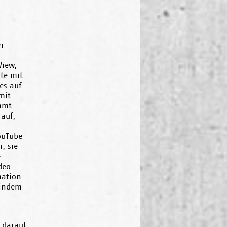
n
,
View,
ite mit
es auf
mit
mmt
auf,
ouTube
, sie
-
deo
mation
 indem
 darauf