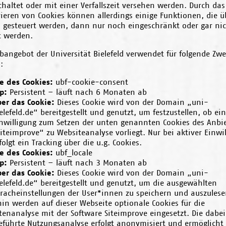
haltet oder mit einer Verfallszeit versehen werden. Durch das
ieren von Cookies können allerdings einige Funktionen, die ü
s gesteuert werden, dann nur noch eingeschränkt oder gar ni
t werden.
bangebot der Universität Bielefeld verwendet für folgende Zw
:
 des Cookies:
ubf-cookie-consent
p:
Persistent – läuft nach 6 Monaten ab
ber das Cookie:
Dieses Cookie wird von der Domain „uni-
elefeld.de“ bereitgestellt und genutzt, um festzustellen, ob ei
nwilligung zum Setzen der unten genannten Cookies des Anbie
iteimprove“ zu Websiteanalyse vorliegt. Nur bei aktiver Einwi
folgt ein Tracking über die u.g. Cookies.
 des Cookies:
ubf_locale
p:
Persistent – läuft nach 3 Monaten ab
ber das Cookie:
Dieses Cookie wird von der Domain „uni-
elefeld.de“ bereitgestellt und genutzt, um die ausgewählten
racheinstellungen der User*innen zu speichern und auszulese
in werden auf dieser Webseite optionale Cookies für die
tenanalyse mit der Software Siteimprove eingesetzt. Die dabei
eführte Nutzungsanalyse erfolgt anonymisiert und ermöglicht