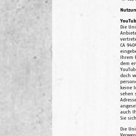
Nutzun
YouTu
Die Uni
Anbiet
vertre
CA 9404
eingeb
Ihrem 
dem er
YouTub
doch w
person
keine 
sehen s
Adress
angese
auch I
Sie sic
Die Un
Verwen