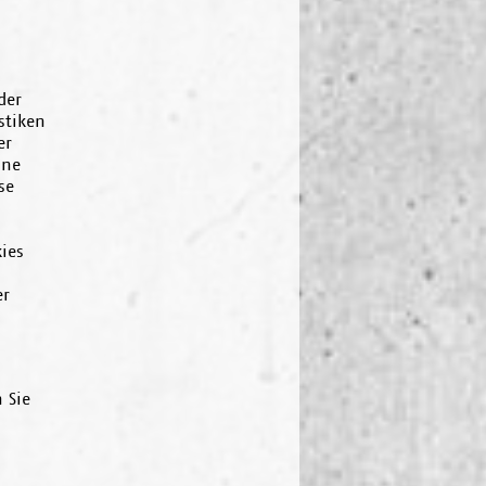
der
stiken
er
ine
se
ies
er
 Sie