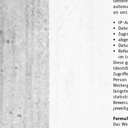
Genere
automat
an uns 
IP-A
Dat
Zugr
abge
Datu
Refe
im L
Diese 
Identif
Zugrif
Person
Weiterg
längst
statis
Beweisz
jeweil
Formul
Das Web