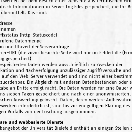
ll werden bei dem Besuch einer Webseite aus technischen Gr
isch Informationen in Server Log Files gespeichert, die Ihr B
übermittelt. Das sind:
dresse
einamen
iffsstatus (http-Statuscode)
rufene Datenmenge
m und Uhrzeit der Serveranfrage
rrer-URL (die zuvor besuchte Seite wird nur im Fehlerfalle (Err
og gespeichert)
gespeicherten Daten werden ausschließlich zu Zwecken der
ikation und Nachverfolgung unzulässiger Zugriffsversuche und
fe auf den Web-Server verwendet und sind nicht einer bestim
 zuordenbar. Ein Abgleich mit anderen Datenbeständen oder e
abe an Dritte erfolgt nicht. Die Daten werden für eine Dauer 
ens sieben Tagen gespeichert und nach einer anonymisierten,
tischen Auswertung gelöscht. Daten, deren weitere Aufbewahru
wecken erforderlich ist, sind bis zur endgültigen Klärung des
igen Vorfalls von der Löschung ausgenommen.
are und webbasierte Dienste
angebot der Universität Bielefeld enthält an einigen Stellen 