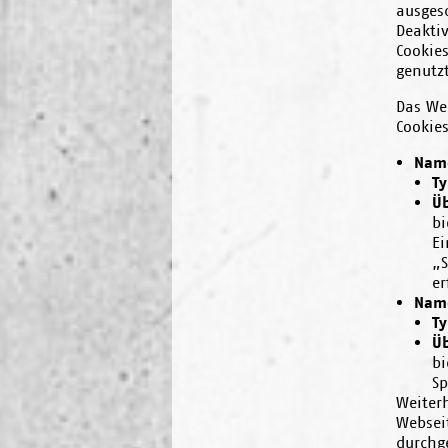
ausgesc
Deaktiv
Cookie
genutz
Das We
Cookies
Name
Ty
Ü
bi
Ei
„S
er
Name
Ty
Ü
bi
Sp
Weiterh
Websei
durchg