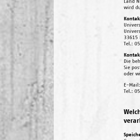
Land NR
wird du
Kontak
Univers
Univers
33615 B
Tel.: 0
Kontak
Die beh
Sie po
oder wi
E-Mail
Tel.: 0
Welch
verar
Speich