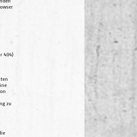
ünden
rowser
or 404)
mten
ine
von
ng zu
die