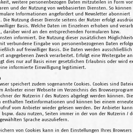
hkeit, weitere personenbezogen Daten mitzuteilen in Form vo
aren und der Nutzung von webbasierten Diensten. So können
mulare Informationen angefordert und Newsletter abonniert
 Die Nutzung dieser Dienste seitens der Nutzer erfolgt ausdrüc
iwilliger Basis. Welche Daten im Einzelnen erhoben und verarb
, darüber wird an den entsprechenden Formularen bzw.
nsten informiert. Die Nutzung dieser zusätzlichen Möglichkei
mit verbundene Eingabe von personenbezogenen Daten erfolg
ießlich auf freiwilliger Basis. Die Daten werden ausschließlich
t angegebenen Zweck verarbeitet. Erfolgt eine Weitergabe an 
lgt dies nur auf Basis einer gesetzlichen Erlaubnis oder wird ex
ine informierte Einwilligung legitimiert.
s
owser speichert zudem sogenannte Cookies. Cookies sind Datei
m Anbieter einer Webseite im Verzeichnis des Browserprogra
chner der Nutzerin / des Nutzers abgelegt werden können. Die
n enthalten Textinformationen und können bei einem erneut
aufruf vom Anbieter wieder gelesen werden. Der Anbieter kann
s bspw. dazu nutzen, Seiten immer in der von der Nutzerin / 
 gewählten Sprache auszuliefern.
eichern von Cookies kann in den Einstellungen Ihres Browsers