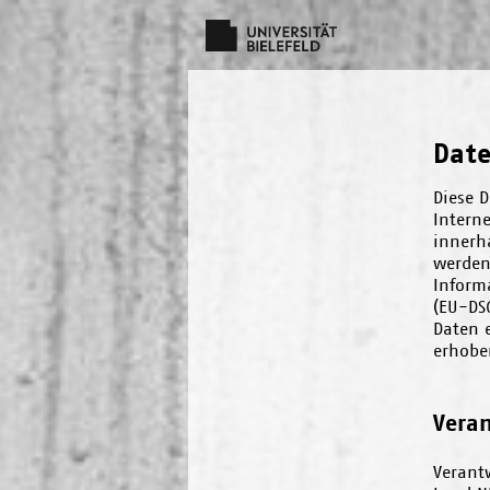
Dat
Diese D
Intern
innerha
werden.
Inform
(EU-DS
Daten 
erhobe
Veran
Verantw