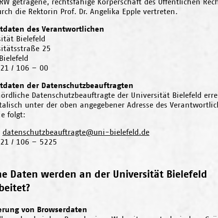
W getragene, rechtsfähige Körperschaft des Öffentlichen Rech
rch die Rektorin Prof. Dr. Angelika Epple vertreten.
tdaten des Verantwortlichen
ität Bielefeld
itätsstraße 25
ielefeld
521 / 106 – 00
tdaten der Datenschutzbeauftragten
ördliche Datenschutzbeauftragte der Universität Bielefeld err
stalisch unter der oben angegebener Adresse des Verantwortli
e folgt:
:
datenschutzbeauftragte@uni-bielefeld.de
521 / 106 – 5225
e Daten werden an der Universität Bielefeld
beitet?
erung von Browserdaten