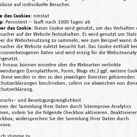
lüsse auf individuelle Besucher.
 des Cookies
: nmstat
p
: Persistent – läuft nach 1000 Tagen ab
er das Cookie
: Dieses Cookie wird genutzt, um das Verhalten 
sucher auf der Website festzuhalten. Es wird genutzt um Stati
er die Websitenutzung zu sammeln, wie zum Beispiel wann d
sucher die Website zuletzt besucht hat. Das Cookie enthält ke
rsonenbezogenen Daten und wird einzig für die Websiteanaly
ngesetzt.
r hinaus können einzelne über die Webseiten verlinkte
endungen (Lernplattform, Foren, Blogs etc.) ggf. weitere Cook
. Diese werden in den zu den jeweiligen Diensten gehörenden
chutzerklärungen beschrieben, sofern sie abweichen von dies
chutzerklärung.
pruchs- und Beseitigungsmöglichkeit
nnen der Sammlung Ihrer Daten durch Siteimprove Analytics
men, indem Sie die folgende Checkbox aktivieren. Deaktivieren
eckbox, widersprechen Sie der Sammlung Ihrer Daten durch
prove.
ich stimme zu.