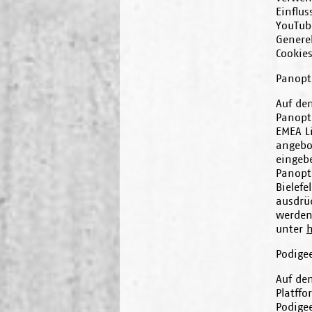
Einflu
YouTub
Genere
Cookies
Panopt
Auf de
Panopt
EMEA L
angebot
eingeb
Panopt
Bielef
ausdrü
werden
unter
h
Podige
Auf den
Platff
Podige