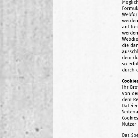
Möglic
Formul
Webfor
werden.
auf fre
werden
Webdie
die da
ausschl
dem dor
so erfo
durch e
Cookie
Ihr Br
von de
dem Re
Dateie
Seiten
Cookie
Nutzer
Das Sp