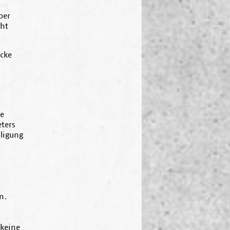
ber
cht
ecke
ne
ters
lligung
n.
 keine