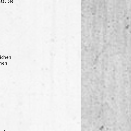
ts. Sie
eichen
chen