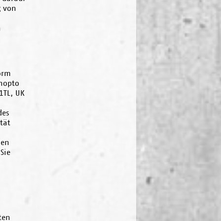
g von
n
orm
nopto
1TL, UK
des
tät
hen
Sie
ten