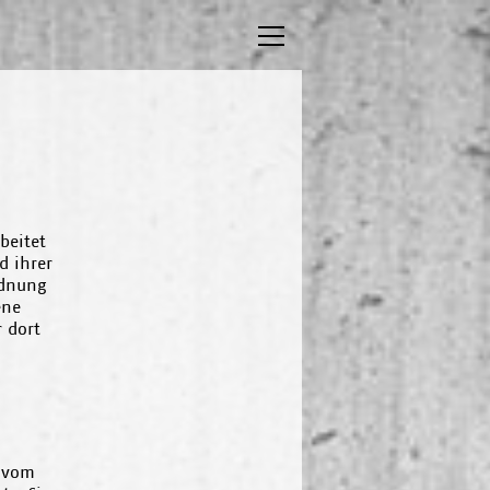
beitet
d ihrer
rdnung
ene
 dort
e vom