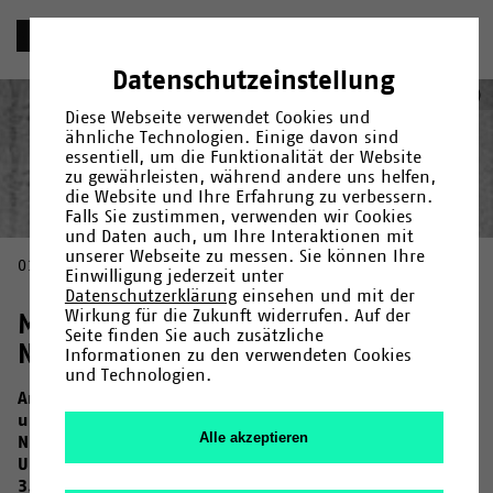
«
Chronik
Datenschutzeinstellung
2013
Deutsch
English
(
Englisch
)
Diese Webseite verwendet Cookies und
ähnliche Technologien. Einige davon sind
essentiell, um die Funktionalität der Website
zu gewährleisten, während andere uns helfen,
die Website und Ihre Erfahrung zu verbessern.
Jahr
Kategorie
Suche
Falls Sie zustimmen, verwenden wir Cookies
und Daten auch, um Ihre Interaktionen mit
Gründung
1966
/
1967
/
Fakultäten und Einrichtungen
/
1968
/
1969
/
1971
/
1972
/
/
Campus
1973
/
1974
/
Menschen
/
1975
/
/
unserer Webseite zu messen. Sie können Ihre
01.10.2013
Forschung
1976
/
1978
/
Kultur
/
1979
/
/
Uni-Leben
1980
/
1982
/
1983
/
1984
/
1985
/
1987
/
Einwilligung jederzeit unter
1990
/
1992
/
1993
/
1994
/
1995
/
1996
/
1997
/
1998
/
2000
/
Datenschutzerklärung
einsehen und mit der
2001
/
2006
/
2007
/
2009
/
2011
/
2013
/
2014
/
2015
/
2017
/
Wirkung für die Zukunft widerrufen. Auf der
Massenandrang: Doppel-Abi in
2019
/
2020
/
2023
/
2024
Seite finden Sie auch zusätzliche
NRW
Informationen zu den verwendeten Cookies
und Technologien.
Am 1. Oktober 2013 ist es soweit: Die Abiturientinnen
und Abiturienten des sogenannten Doppeljahrgangs in
Alle akzeptieren
NRW strömen an die deutschen Hochschulen. An der
Universität Bielefeld nehmen zum Wintersemester über
3.300 junge Menschen ihr Studium auf und damit über