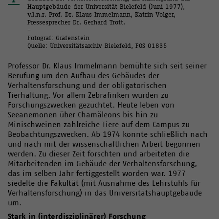
Hauptgebäude der Universität Bielefeld (Juni 1977),
v.l.n.r. Prof. Dr. Klaus Immelmann, Katrin Volger,
Pressesprecher Dr. Gerhard Trott.
–
Fotograf: Gräfenstein
Quelle: Universitätsarchiv Bielefeld, FOS 01835
Professor Dr. Klaus Immelmann bemühte sich seit seiner
Berufung um den Aufbau des Gebäudes der
Verhaltensforschung und der obligatorischen
Tierhaltung. Vor allem Zebrafinken wurden zu
Forschungszwecken gezüchtet. Heute leben von
Seeanemonen über Chamäleons bis hin zu
Minischweinen zahlreiche Tiere auf dem Campus zu
Beobachtungszwecken. Ab 1974 konnte schließlich nach
und nach mit der wissenschaftlichen Arbeit begonnen
werden. Zu dieser Zeit forschten und arbeiteten die
Mitarbeitenden im Gebäude der Verhaltensforschung,
das im selben Jahr fertiggestellt worden war. 1977
siedelte die Fakultät (mit Ausnahme des Lehrstuhls für
Verhaltensforschung) in das Universitätshauptgebäude
um.
Stark in (interdisziplinärer) Forschung