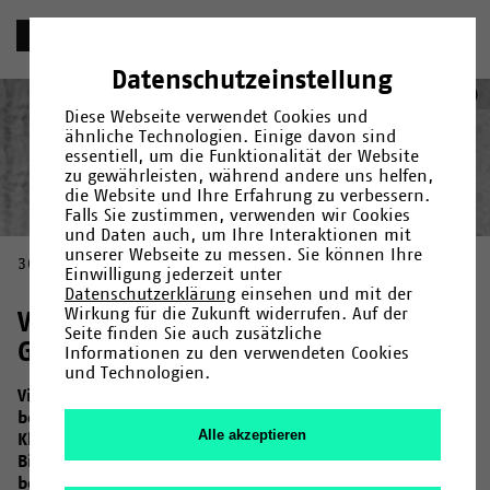
«
Chronik
Datenschutzeinstellung
1976
Deutsch
English
(
Englisch
)
Diese Webseite verwendet Cookies und
ähnliche Technologien. Einige davon sind
essentiell, um die Funktionalität der Website
zu gewährleisten, während andere uns helfen,
die Website und Ihre Erfahrung zu verbessern.
Jahr
Kategorie
Suche
Falls Sie zustimmen, verwenden wir Cookies
und Daten auch, um Ihre Interaktionen mit
Gründung
1966
/
1967
/
Fakultäten und Einrichtungen
/
1968
/
1969
/
1971
/
1972
/
/
Campus
1973
/
1974
/
Menschen
/
1975
/
/
unserer Webseite zu messen. Sie können Ihre
30.11.1976
Forschung
1976
/
1978
/
Kultur
/
1979
/
/
Uni-Leben
1980
/
1982
/
1983
/
1984
/
1985
/
1987
/
Einwilligung jederzeit unter
1990
/
1992
/
1993
/
1994
/
1995
/
1996
/
1997
/
1998
/
2000
/
Datenschutzerklärung
einsehen und mit der
2001
/
2006
/
2007
/
2009
/
2011
/
2013
/
2014
/
2015
/
2017
/
Wirkung für die Zukunft widerrufen. Auf der
Vom Zebrafink zum CeBiTec – Die
2019
/
2020
/
2023
/
2024
Seite finden Sie auch zusätzliche
Gründung der Fakultät für Biologie
Informationen zu den verwendeten Cookies
und Technologien.
Vier Jahre nach Gründung der Universität Bielefeld
beginnt 1973 mit der Berufung des ersten Professors,
Alle akzeptieren
Klaus Immelmann, auch die Geschichte der Biologie in
Bielefeld. 1976 wird schließlich der vierte Professor
berufen, sodass die Fakultät für Biologie mit Professor