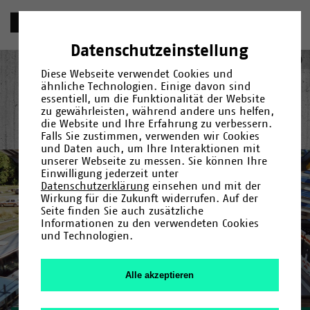
2
0
0
6
Datenschutzeinstellung
2
0
0
1
Deutsch
English
(
Englisch
)
Diese Webseite verwendet Cookies und
ähnliche Technologien. Einige davon sind
essentiell, um die Funktionalität der Website
zu gewährleisten, während andere uns helfen,
die Website und Ihre Erfahrung zu verbessern.
2
0
0
0
Jahr
Kategorie
Suche
Falls Sie zustimmen, verwenden wir Cookies
und Daten auch, um Ihre Interaktionen mit
Gründung
1966
/
1967
/
Fakultäten und Einrichtungen
/
1968
/
1969
/
1971
/
1972
/
/
Campus
1973
/
1974
/
Menschen
/
1975
/
/
unserer Webseite zu messen. Sie können Ihre
Forschung
1976
/
1978
/
Kultur
/
1979
/
/
Uni-Leben
1980
/
1982
/
1983
/
1984
/
1985
/
1987
/
Einwilligung jederzeit unter
1990
/
1992
/
1993
/
1994
/
1995
/
1996
/
1997
/
1998
/
2000
/
Datenschutzerklärung
einsehen und mit der
Filter zurücksetzen
2001
/
2006
/
2007
1
/
2009
9
/
2011
9
/
2013
/
8
2014
/
2015
/
2017
/
Wirkung für die Zukunft widerrufen. Auf der
2019
/
2020
/
2023
/
2024
Seite finden Sie auch zusätzliche
Informationen zu den verwendeten Cookies
Filter zurücksetzen
und Technologien.
1
9
9
7
Alle akzeptieren